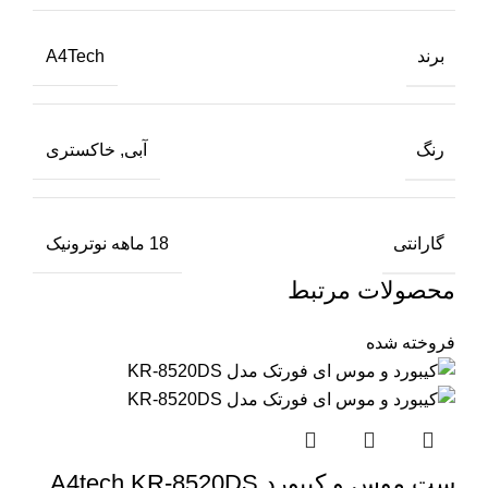
برند
A4Tech
رنگ
آبی, خاکستری
گارانتی
18 ماهه نوترونیک
محصولات مرتبط
فروخته شده
ست موس و کیبورد A4tech KR-8520DS