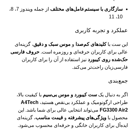
ش
سازگاری با سیستم‌عامل‌های مختلف
از جمله ویندوز 7، 8،
ک
10، 11
ک
عملکرد و تجربه کاربری
ک
م
این ست با
کلیدهای کم‌صدا
و
موس سبک و دقیق
، گزینه‌ای
عالی برای کاربران حرفه‌ای و روزمره است.
حروف فارسی
م
حک‌شده روی کیبورد
نیز استفاده از آن را برای کاربران
ه
فارسی‌زبان راحت‌تر می‌کند.
ه
جمع‌بندی
و
اگر به دنبال یک
ست کیبورد و موس بی‌سیم
با کیفیت بالا،
طراحی ارگونومیک و عملکرد بی‌نقص هستید،
A4Tech
FG3300 Air2
می‌تواند انتخابی عالی برای شما باشد. این
محصول با
ویژگی‌های پیشرفته
و
قیمت مناسب
، گزینه‌ای
ایده‌آل برای کاربران خانگی و حرفه‌ای محسوب می‌شود.