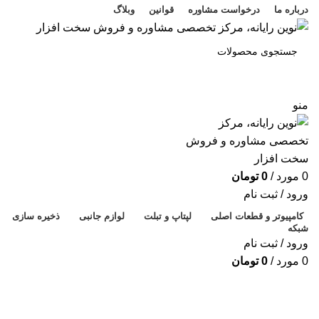
درباره ما
درخواست مشاوره
قوانین
وبلاگ
جستجو
منو
پ
م
ک
0
مورد
/
0
تومان
ر
ورود / ثبت نام
ح
کامپیوتر و قطعات اصلی
لپتاپ و تبلت
لوازم جانبی
ذخیره سازی
شبکه
ه
ورود / ثبت نام
خ
0
مورد
/
0
تومان
ف
فروخته شده
پ