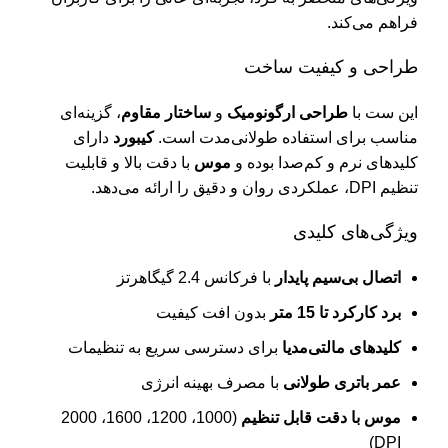
فراهم می‌کند.
ف
ک
طراحی و کیفیت ساخت
ک
این ست با
طراحی ارگونومیک
و
ساختار مقاوم
، گزینه‌ای
م
مناسب برای استفاده طولانی‌مدت است.
کیبورد
دارای
کلیدهای نرم و کم‌صدا بوده و
موس
با دقت بالا و قابلیت
م
تنظیم DPI، عملکردی روان و دقیق را ارائه می‌دهد.
ه
ویژگی‌های کلیدی
ا
اتصال بی‌سیم پایدار
با فرکانس 2.4 گیگاهرتز
ان
برد کارکرد تا 15 متر
بدون افت کیفیت
ک
کلیدهای مالتی‌مدیا
برای دسترسی سریع به تنظیمات
ک
عمر باتری طولانی
با مصرف بهینه انرژی
مت
موس با دقت قابل تنظیم
(1000، 1200، 1600، 2000
د
DPI)