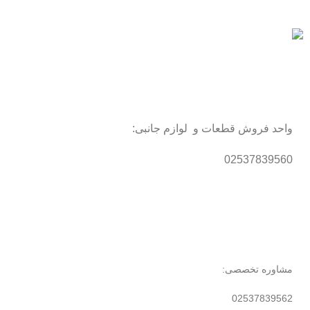
پرداخت شتابی.
محصول اورجینال
لذت خریدی مطمئن.
واحد فروش قطعات و لوازم جانبی:
02537839560
مشاوره تخصصی:
02537839562