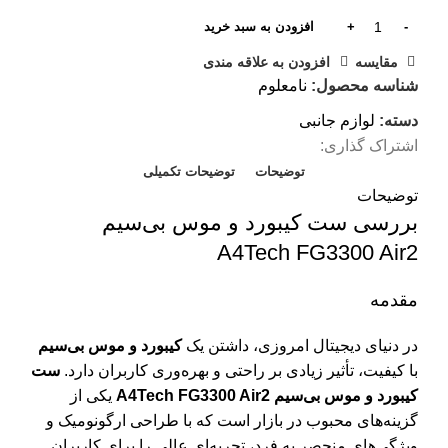
ش
افزودن به سبد خرید
ه
مقايسه
افزودن به علاقه مندی
شناسه محصول:
نامعلوم
ک
دسته:
لوازم جانبی
ک
اشتراک گذاری:
مو
توضیحات
توضیحات تکمیلی
توضیحات
سو
بررسی ست کیبورد و موس بی‌سیم
پچ
A4Tech FG3300 Air2
مقدمه
پ
پ
در دنیای دیجیتال امروزی، داشتن یک
کیبورد و موس بی‌سیم
با کیفیت، تأثیر زیادی بر راحتی و بهره‌وری کاربران دارد.
ست
ح
کیبورد و موس بی‌سیم A4Tech FG3300 Air2
یکی از
خ
گزینه‌های محبوب در بازار است که با طراحی ارگونومیک و
ر
ویژگی‌های منحصر به فرد، تجربه‌ای عالی را برای کاربران