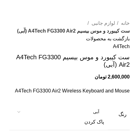
ک
م
برای بزرگنمایی کلیک کنید
خانه
لوازم جانبی
ک
ست کیبورد و موس بیسیم A4Tech FG3300 Air2 (آبی)
بازگشت به محصولات
م
A4Tech
ا
ست کیبورد و موس بیسیم A4Tech FG3300
د
Air2 (آبی)
ه
2,600,000
تومان
و
A4Tech FG3300 Air2 Wireless Keyboard and Mouse
م
ان
ک
رنگ
پاک کردن
ک
مت