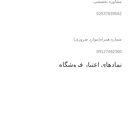
مشاوره تخصصی:
02537839562
شماره همراه(موارد ضروری):
09127492360
نمادهای اعتبار فروشگاه
با ما همراه باشید