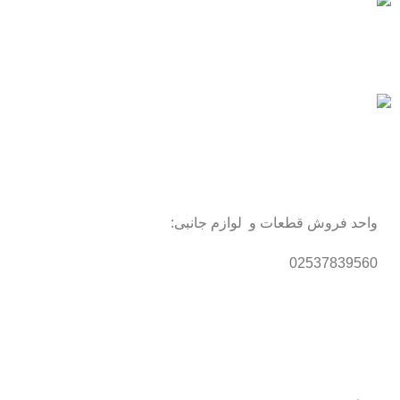
پرداخت سریع
پرداخت شتابی.
محصول اورجینال
لذت خریدی مطمئن.
واحد فروش قطعات و لوازم جانبی:
02537839560