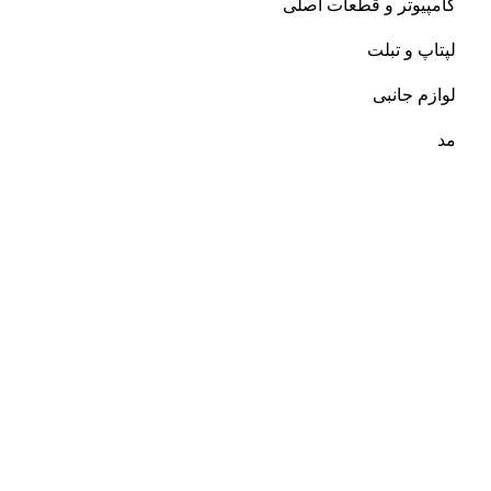
کامپیوتر و قطعات اصلی
ش
لپتاپ و تبلت
ه
لوازم جانبی
ک
ک
مد
مو
سو
پچ
پ
پ
ح
خ
ر