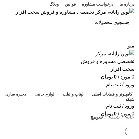
درباره ما
درخواست مشاوره
قوانین
وبلاگ
جستجو
منو
پ
م
ک
0
مورد
/
0
تومان
ر
ورود / ثبت نام
ح
کامپیوتر و قطعات اصلی
لپتاپ و تبلت
لوازم جانبی
ذخیره سازی
شبکه
ه
ورود / ثبت نام
خ
0
مورد
/
0
تومان
خانه
شبکه
سوییچ
ف
پ