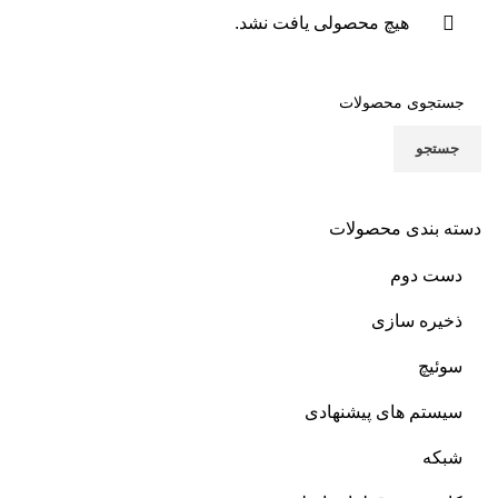
ک
هیچ محصولی یافت نشد.
م
ک
م
جستجو
ا
د
دسته بندی محصولات
ه
دست دوم
و
ذخیره سازی
م
سوئیچ
ان
ک
سیستم های پیشنهادی
ک
شبکه
مت