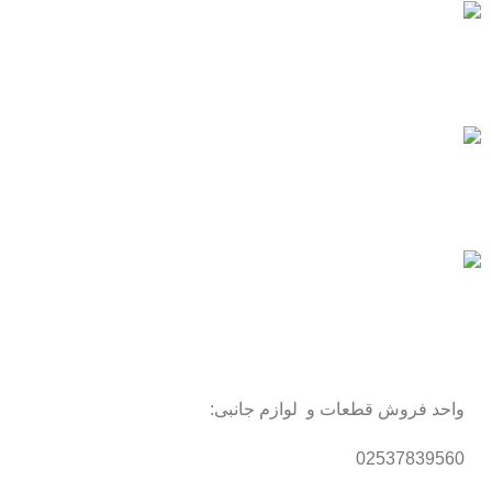
پشتیبانی سریع
همیشه هستیم.
پرداخت سریع
پرداخت شتابی.
محصول اورجینال
لذت خریدی مطمئن.
واحد فروش قطعات و لوازم جانبی:
02537839560