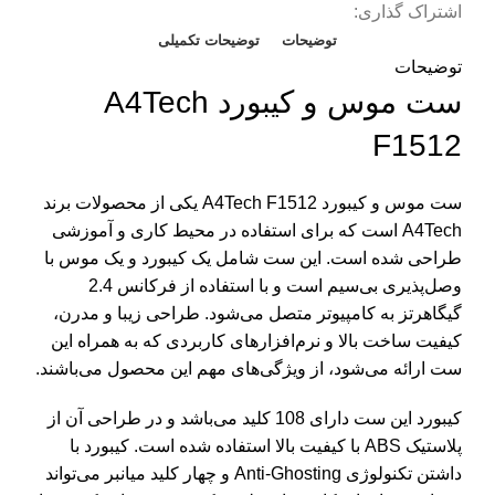
اشتراک گذاری:
ش
توضیحات
توضیحات تکمیلی
ه
توضیحات
ست موس و کیبورد A4Tech
ک
ک
F1512
مو
ست موس و کیبورد A4Tech F1512 یکی از محصولات برند
سو
A4Tech است که برای استفاده در محیط کاری و آموزشی
طراحی شده است. این ست شامل یک کیبورد و یک موس با
پچ
وصل‌پذیری بی‌سیم است و با استفاده از فرکانس 2.4
گیگاهرتز به کامپیوتر متصل می‌شود. طراحی زیبا و مدرن،
پ
کیفیت ساخت بالا و نرم‌افزارهای کاربردی که به همراه این
ست ارائه می‌شود، از ویژگی‌های مهم این محصول می‌باشند.
پ
ح
کیبورد این ست دارای 108 کلید می‌باشد و در طراحی آن از
پلاستیک ABS با کیفیت بالا استفاده شده است. کیبورد با
خ
داشتن تکنولوژی Anti-Ghosting و چهار کلید میانبر می‌تواند
ر