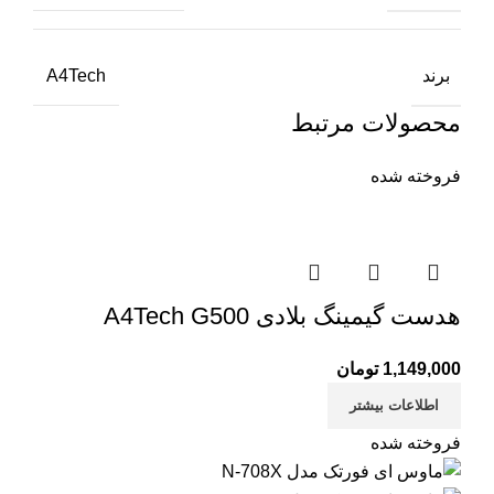
ش
ک
برند
A4Tech
ک
ک
محصولات مرتبط
م
فروخته شده
م
ه
ه
و
هدست گیمینگ بلادی A4Tech G500
1,149,000
تومان
اطلاعات بیشتر
فروخته شده