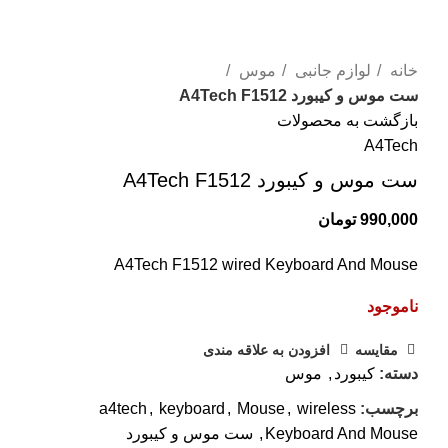
ک
م
برای بزرگنمایی کلیک کنید
خانه
لوازم جانبی
موس
ک
ست موس و کیبورد A4Tech F1512
بازگشت به محصولات
م
A4Tech
ا
ست موس و کیبورد A4Tech F1512
د
990,000
تومان
ه
و
A4Tech F1512 wired Keyboard And Mouse
م
ناموجود
ان
مقايسه
افزودن به علاقه مندی
ک
دسته:
کیبورد
,
موس
ک
برچسب:
wireless
,
Mouse
,
keyboard
,
a4tech
مت
Keyboard And Mouse
,
ست موس و کیبورد