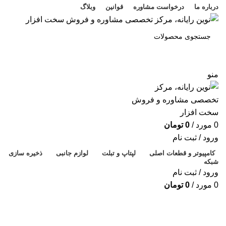
درباره ما
درخواست مشاوره
قوانین
وبلاگ
جستجو
منو
پ
م
ک
0
مورد
/
0
تومان
ر
ورود / ثبت نام
ح
کامپیوتر و قطعات اصلی
لپتاپ و تبلت
لوازم جانبی
ذخیره سازی
شبکه
ه
ورود / ثبت نام
خ
0
مورد
/
0
تومان
ف
فروخته شده
پ