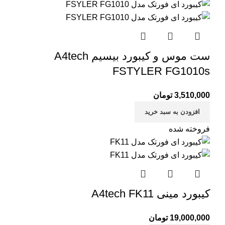
ست موس و کیبورد بیسیم A4tech
FSTYLER FG1010s
3,510,000
تومان
افزودن به سبد خرید
فروخته شده
کیبورد مینی A4tech FK11
19,000,000
تومان