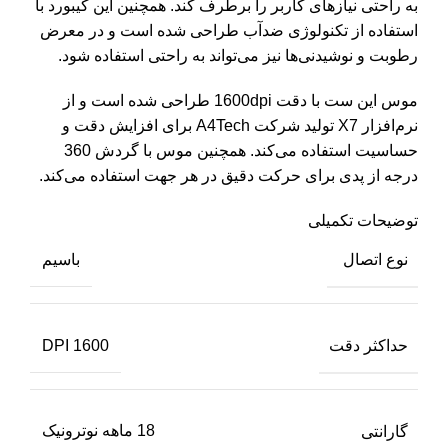
به راحتی نیاز‌های کاربر را برطرف کند. همچنین این کیبورد با
ف
استفاده از تکنولوژی ضدآب طراحی شده است و در معرض
رطوبت و نوشیدنی‌ها نیز می‌تواند به راحتی استفاده شود.
ک
ک
موس این ست با دقت 1600dpi طراحی شده است و از
نرم‌افزار X7 تولید شرکت A4Tech برای افزایش دقت و
م
حساسیت استفاده می‌کند. همچنین موس با گردش 360
م
درجه از پدی برای حرکت دقیق در هر جهت استفاده می‌کند.
ه
توضیحات تکمیلی
ا
نوع اتصال
باسیم
ان
ک
حداکثر دقت
DPI 1600
ک
مت
د
گارانتی
18 ماهه نوترونیک