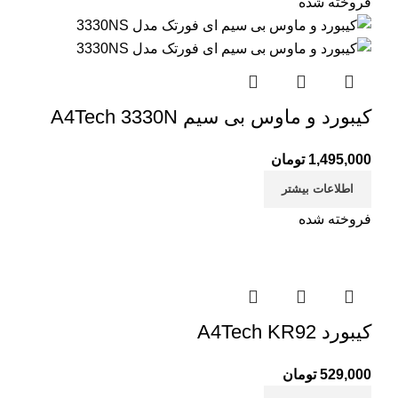
فروخته شده
کیبورد و ماوس بی سیم A4Tech 3330N
1,495,000
تومان
اطلاعات بیشتر
فروخته شده
کیبورد A4Tech KR92
529,000
تومان