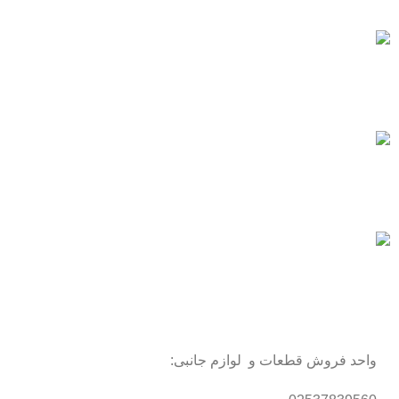
با اطمینان خرید کنید.
پشتیبانی سریع
همیشه هستیم.
پرداخت سریع
پرداخت شتابی.
محصول اورجینال
لذت خریدی مطمئن.
واحد فروش قطعات و لوازم جانبی: