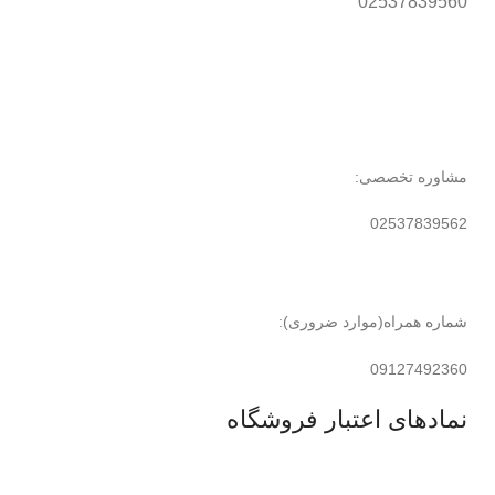
02537839560
مشاوره تخصصی:
02537839562
شماره همراه(موارد ضروری):
09127492360
نمادهای اعتبار فروشگاه