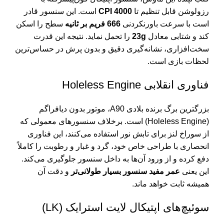
رزولوشن قابل تنظیم تا
4000 CPI
است. این سنسور قادر
است با سرعت باورنکردنی
666 فریم بر ثانیه
سطح را اسکن
کند و شتابی معادل
23g
را تحمل نماید. نتیجه این قدرت
سخت‌افزاری، نشانه‌گیری دقیق و بدون پرش در حساس‌ترین
لحظات بازی است.
فناوری انقلابی Holeless Engine
بزرگترین برگ برنده بلادی A90، موتور بدون دیافراگم
(Holeless Engine) است. برخلاف سنسورهای معمولی که
از سوراخ لنز برای تابش نور استفاده می‌کنند، این فناوری
انحصاری با طراحی خاص خود، گرد و غبار و رطوبت را کاملاً
دفع کرده و از ورود آن‌ها به داخل سنسور جلوگیری می‌کند.
این یعنی
عمر مفید سنسور بسیار طولانی‌تر
و دقت آن
همیشه ثابت خواهد ماند.
سوئیچ‌های اپتیکال لایت استرایک (LK)