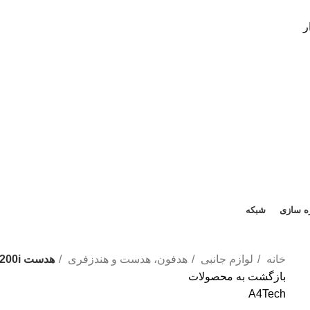
ه سازی
شبکه
خانه
لوازم جانبی
هدفون، هدست و هندزفری
هدست A4tech FH200i
بازگشت به محصولات
A4Tech