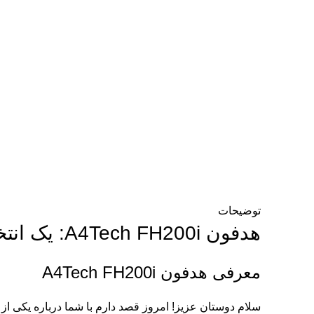
برای بزرگنمایی کلیک کنید
توضیحات
هدفون A4Tech FH200i: یک انتخاب عالی برای کنفرانس های آنلاین
معرفی هدفون A4Tech FH200i
سلام دوستان عزیز! امروز قصد دارم با شما درباره یکی از