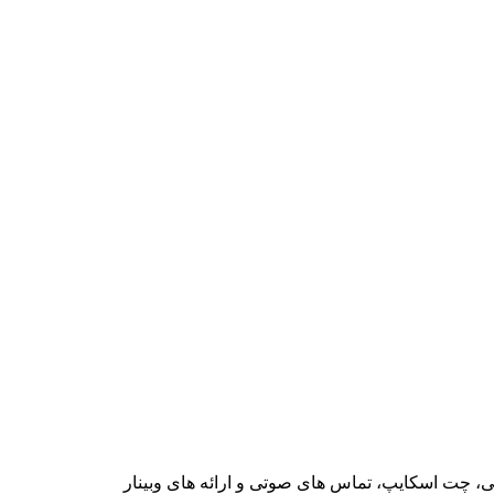
ک
م
ک
م
ا
د
ه
و
م
ان
ک
ک
مت
شی، چت اسکایپ، تماس های صوتی و ارائه های وبینار