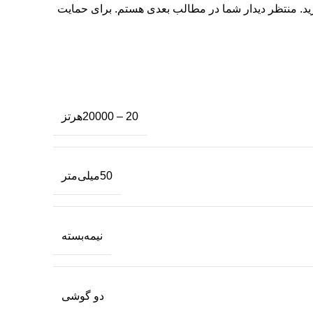
ید. منتظر دیدار شما در مطالب بعدی هستم. برای حمایت
20 – 20000هرتز
ا
50میلی‌متر
ا
ا
د
نیمه‌بسته
ل
م
دو گوشی
ق