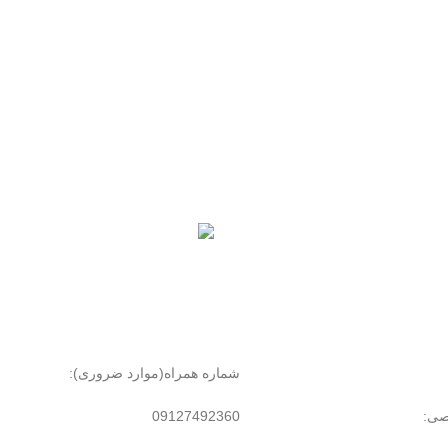
پرداخت سریع
پرداخت شتابی.
شماره همراه(موارد ضروری):
صی:
09127492360