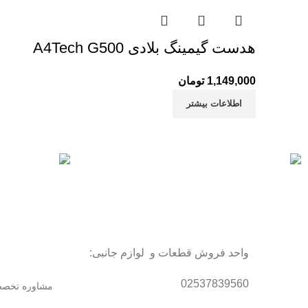
هدست گیمینگ بلادی A4Tech G500
1,149,000
تومان
اطلاعات بیشتر
خرید مطمئن
پشتیبانی سریع
با اطمینان خرید کنید.
همیشه هستیم.
واحد فروش قطعات و لوازم جانبی:
02537839560
مشاوره تخص