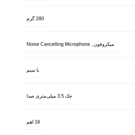
280 گرم
میکروفون , Noise Cancelling Microphone
با سیم
ب
جک 3.5 میلی‌متری صدا
ر
ف
16 اهم
ه