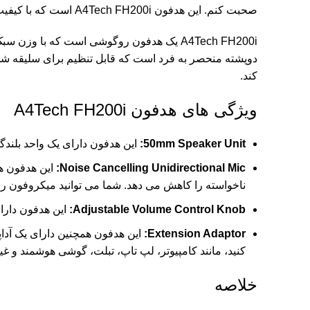
صحبت کنم. این هدفون A4Tech FH200i است که با کیفیت صدای بالا، راحتی استفاده و قیمت مناسب، یک انتخاب عالی برای کسانی است که به دنبال یک هدفون با کارایی بالا هستند.
A4Tech FH200i یک هدفون روگوشی است که ب
دوپشته منحصر به فرد است که قابل تنظیم برای سلیقه شخ
کند.
ویژگی های هدفون A4Tech FH200i
50mm Speaker Unit:
این هدفون دارای یک واحد بلندگو 50 میلی متری با دقت بالا است که صدای شفاف و روشن را ارائه می
Noise Cancelling Unidirectional Mic:
این هدفون هم
ناخواسته را کاهش می دهد. شما می توانید میکروفون را ب
Adjustable Volume Control Knob:
این هدفون دارا
Extension Adaptor:
کنید، مانند کامپیوتر، لپ تاپ، تبلت، گوشی هوشمند و غی
خلاصه