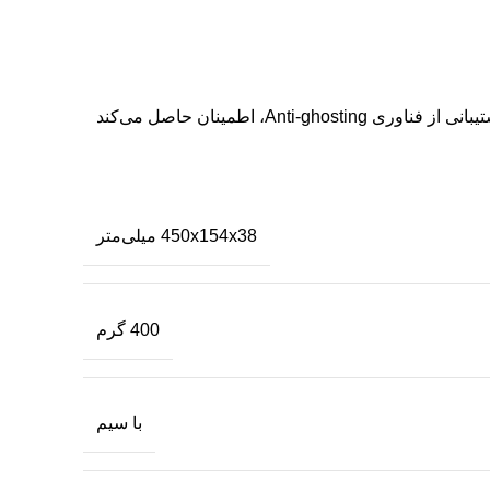
کیبورد A4tech Bloody B140N با کلیدهای ممبران با کیفیت بالا، عمر طولانی تا 20 میلیون ضربه را تضمین می‌کند. همچنین، با پشتیبانی از فناوری Anti-ghosting، اطمینان حاصل می‌کند
450x154x38 میلی‌متر
400 گرم
با سیم