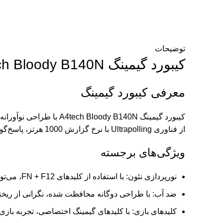
توضیحات
کیبورد گیمینگ A4tech Bloody B140N: انتخابی برتر برای گیمرها
معرفی کیبورد گیمینگ
کیبورد گیمینگ dy B140N
از فناوری Ultrapolling با نرخ گزارش 1000 هرتز، پاسخ‌گویی فوق‌العاده سریع 1 میلی‌ثانیه‌ای را ارائه می‌دهد، که برای بازی‌های رقابتی و سریع بسیار حیاتی است.
ویژگی‌های برجسته
نورپردازی نئون: با استفاده از کلیدهای FN + F12، می‌توانید افکت‌های نوری مختلفی را تجربه کنید.
ضد آب: با طراحی دوگانه محافظت شده، نگرانی از ریختن 
کلیدهای بازی: با کلیدهای گیمینگ اختصاصی، تجربه بازی خ