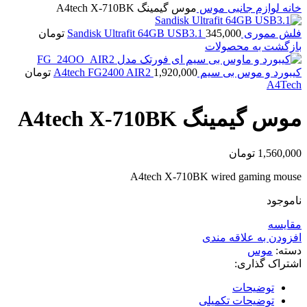
خانه
لوازم جانبی
موس
موس گیمینگ A4tech X-710BK
فلش مموری Sandisk Ultrafit 64GB USB3.1
345,000
تومان
بازگشت به محصولات
کیبورد و موس بی سیم A4tech FG2400 AIR2
1,920,000
تومان
A4Tech
موس گیمینگ A4tech X-710BK
1,560,000
تومان
A4tech X-710BK wired gaming mouse
ناموجود
مقايسه
افزودن به علاقه مندی
دسته:
موس
اشتراک گذاری:
توضیحات
توضیحات تکمیلی