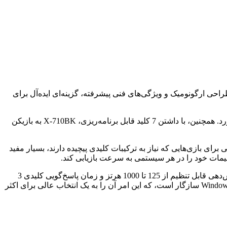
ابتی گیمینگ، انتخاب موس مناسب می‌تواند تفاوت قابل توجهی در عملکرد بازیکن ایجاد کند. موس گیمینگ A4tech X-710BK با طراحی ارگونومیک و ویژگی‌های فنی پیشرفته، گزینه‌ای ایده‌آل برای
این موس دارای حسگر اپتیکال با دقت قابل تنظیم از 1600 تا 3200 DPI است، که امکان تطبیق با هر نوع بازی و سبک گیمینگ را فراهم می‌آورد. همچنین، با داشتن 7 کلید قابل برنامه‌ریزی، X-710BK به بازیکن
 برای بازی‌هایی که نیاز به ترکیبات کلیدی پیچیده دارند، بسیار مفید
موس با وزن متعادل و ابعاد مناسب، ارائه‌دهنده تجربه‌ای راحت و کنترلی دقیق برای جلسات بازی طولانی مدت است. با توجه به نرخ گزارش‌دهی قابل تنظیم از 125 تا 1000 هرتز و زمان پاسخ‌گویی کلیدی 3
میلی‌ثانیه، X-710BK واکنش‌پذیری بالایی را در اختیار گیمر قرار می‌دهد. این موس با سیستم‌های عامل Windows XP / Vista / Windows 7/8 / 8.1 / 10 سازگار است، که این امر آن را به یک انتخاب عالی برای اکثر