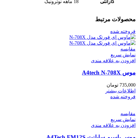
گارانتی
18 ماهه نوترونیک
محصولات مرتبط
فروخته شده
مقايسه
نمایش سریع
افزودن به علاقه مندی
موس A4tech N-708X
735,000
تومان
اطلاعات بیشتر
فروخته شده
مقايسه
نمایش سریع
افزودن به علاقه مندی
موس باسیم سایلنت A4Tech FM12S