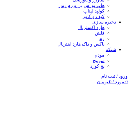
هاب یو اس بی و رم ریدر
کولپد لپتاپ
کیف و کاور
ذخیره سازی
هارد اکسترنال
فلش
رم
باکس و داک هارد اینترنال
شبکه
مودم
سوییچ
پچ کورد
ورود / ثبت نام
0
مورد
/
0
تومان
فروخته شده
برای بزرگنمایی کلیک کنید