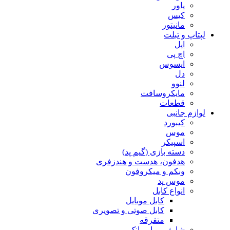
پاور
کیس
مانیتور
لپتاپ و تبلت
اپل
اچ پی
ایسوس
دل
لنوو
مایکروسافت
قطعات
لوازم جانبی
کیبورد
موس
اسپیکر
دسته بازی (گیم پد)
هدفون، هدست و هندزفری
وبکم و میکروفون
موس پد
انواع کابل
کابل موبایل
کابل صوتی و تصویری
متفرقه
شارژر و پاوربانک